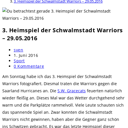
3. Heimspiel der Schwalmstadt Warriors – 29.05.2016
3. Heimspiel der Schwalmstadt Warriors
– 29.05.2016
Beitrags-
sven
Autor:
Beitrag
1. Juni 2016
veröffentlicht:
Beitrags-
Sport
Kategorie:
Beitrags-
0 Kommentare
Kommentare:
Am Sonntag habe ich das 3. Heimspiel der Schwalmstadt
Warriors fotografiert. Diesmal traten die Warriors gegen die
Saarland Hurricanes an. Die
S.W. Gracecats
feuerten natürlich
wieder fleißig an. Dieses Mal war das Wetter durchgehend sehr
warm und die Parkplätze rammelvoll. Viele Leute schauten sich
das spannende Spiel an. Zwar konnten die Schwalmstadt
Warriors nicht gewinnen, haben aber die Gegner ganz schön
ins Schwitzen gebracht. Es war das letzte Heimspiel dieser