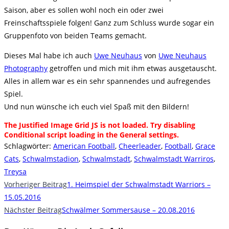
Saison, aber es sollen wohl noch ein oder zwei
Freinschaftsspiele folgen! Ganz zum Schluss wurde sogar ein
Gruppenfoto von beiden Teams gemacht.
Dieses Mal habe ich auch
Uwe Neuhaus
von
Uwe Neuhaus
Photography
getroffen und mich mit ihm etwas ausgetauscht.
Alles in allem war es ein sehr spannendes und aufregendes
Spiel.
Und nun wünsche ich euch viel Spaß mit den Bildern!
The Justified Image Grid JS is not loaded. Try disabling
Conditional script loading in the General settings.
Schlagwörter
:
American Football
,
Cheerleader
,
Football
,
Grace
Cats
,
Schwalmstadion
,
Schwalmstadt
,
Schwalmstadt Warriros
,
Treysa
Weitere
Vorheriger Beitrag
1. Heimspiel der Schwalmstadt Warriors –
Artikel
15.05.2016
Nächster Beitrag
Schwälmer Sommersause – 20.08.2016
ansehen