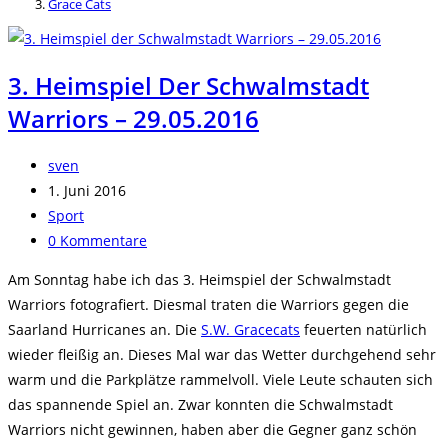
Grace Cats
3. Heimspiel Der Schwalmstadt
Warriors – 29.05.2016
Beitrags-
sven
Autor:
Beitrag
1. Juni 2016
veröffentlicht:
Beitrags-
Sport
Kategorie:
Beitrags-
0 Kommentare
Kommentare:
Am Sonntag habe ich das 3. Heimspiel der Schwalmstadt
Warriors fotografiert. Diesmal traten die Warriors gegen die
Saarland Hurricanes an. Die
S.W. Gracecats
feuerten natürlich
wieder fleißig an. Dieses Mal war das Wetter durchgehend sehr
warm und die Parkplätze rammelvoll. Viele Leute schauten sich
das spannende Spiel an. Zwar konnten die Schwalmstadt
Warriors nicht gewinnen, haben aber die Gegner ganz schön