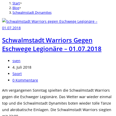
Start
>
Blog
>
Schwalmstadt Dynamites
Schwalmstadt Warriors Gegen
Eschwege Legionäre – 01.07.2018
Beitrags-
sven
Autor:
Beitrag
4. Juli 2018
veröffentlicht:
Beitrags-
Sport
Kategorie:
Beitrags-
0 Kommentare
Kommentare:
Am vergangenen Sonntag spielten die Schwalmstadt Warriors
gegen die Eschweger Legionäre. Das Wetter war wieder einmal
top und die Schwalmstadt Dynamites boten wieder tolle Tänze
und akrobatische Einlagen. Die Schwalmstadt Warriors siegten