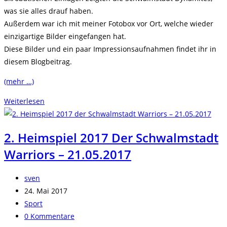
was sie alles drauf haben.
Außerdem war ich mit meiner Fotobox vor Ort, welche wieder
einzigartige Bilder eingefangen hat.
Diese Bilder und ein paar Impressionsaufnahmen findet ihr in
diesem Blogbeitrag.
(mehr …)
Season
Weiterlesen
Opening
der
2. Heimspiel 2017 Der Schwalmstadt
Schwalmstadt
Warriors – 21.05.2017
Warriors
+
Fotobox
Beitrags-
sven
–
Autor:
Beitrag
24. Mai 2017
21.04.2018
veröffentlicht:
Beitrags-
Sport
Kategorie:
Beitrags-
0 Kommentare