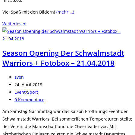
mit 33:00.
Viel Spaß mit den Bildern!
(mehr …)
Schwalmstadt
Weiterlesen
Warriors
gegen
Eschwege
Season Opening Der Schwalmstadt
Legionäre
Warriors + Fotobox – 21.04.2018
–
01.07.2018
Beitrags-
sven
Autor:
Beitrag
24. April 2018
veröffentlicht:
Beitrags-
Event
/
Sport
Kategorie:
Beitrags-
0 Kommentare
Kommentare:
Am Samstag Nachmittag war das Saison Eröffnungs Event der
Schwalmstadt Warriors. Bei sommerlichen Temperaturen stellte
der Verein die Mannschaft und die Cheerleader vor. Mit
akrobatischen Einlagen zeigten die Schwalmstadt Dynamites,