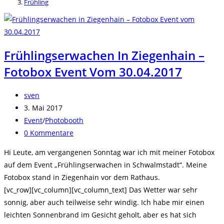
Frühling
Frühlingserwachen In Ziegenhain –
Fotobox Event Vom 30.04.2017
Beitrags-
sven
Autor:
Beitrag
3. Mai 2017
veröffentlicht:
Beitrags-
Event
/
Photobooth
Kategorie:
Beitrags-
0 Kommentare
Kommentare:
Hi Leute, am vergangenen Sonntag war ich mit meiner Fotobox
auf dem Event „Frühlingserwachen in Schwalmstadt“. Meine
Fotobox stand in Ziegenhain vor dem Rathaus.
[vc_row][vc_column][vc_column_text] Das Wetter war sehr
sonnig, aber auch teilweise sehr windig. Ich habe mir einen
leichten Sonnenbrand im Gesicht geholt, aber es hat sich