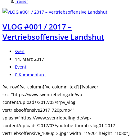
Trainer
VLOG #001 / 2017 –
Vertriebsoffensive Landshut
Beitrags-
sven
Autor:
Beitrag
14. März 2017
veröffentlicht:
Beitrags-
Event
Kategorie:
Beitrags-
0 Kommentare
Kommentare:
[vc_row][vc_column][vc_column_text] [fvplayer
src="https://www.svenriebeling.de/wp-
content/uploads/2017/03/srpv_vlog-
vertriebsoffensive2017_720p.mp4"
splash="https://www.svenriebeling.de/wp-
content/uploads/2017/03/youtube-thumb-vlog01-2017-
vertriebsoffensive_1080p-2.jpg" width="1920" height="1080"]