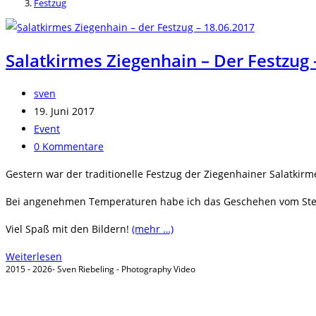
Festzug
Salatkirmes Ziegenhain – Der Festzug 
Beitrags-
sven
Autor:
Beitrag
19. Juni 2017
veröffentlicht:
Beitrags-
Event
Kategorie:
Beitrags-
0 Kommentare
Kommentare:
Gestern war der traditionelle Festzug der Ziegenhainer Salatkir
Bei angenehmen Temperaturen habe ich das Geschehen vom Stei
Viel Spaß mit den Bildern!
(mehr …)
Salatkirmes
Weiterlesen
2015 - 2026- Sven Riebeling - Photography Video
Ziegenhain
–
der