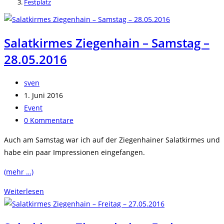
Festplatz
Salatkirmes Ziegenhain – Samstag –
28.05.2016
Beitrags-
sven
Autor:
Beitrag
1. Juni 2016
veröffentlicht:
Beitrags-
Event
Kategorie:
Beitrags-
0 Kommentare
Kommentare:
Auch am Samstag war ich auf der Ziegenhainer Salatkirmes und
habe ein paar Impressionen eingefangen.
(mehr …)
Salatkirmes
Weiterlesen
Ziegenhain
–