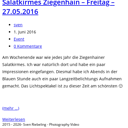
Salatkirmes Ziegenhain – Freitag –
Samstag
27.05.2016
–
28.05.2016
Beitrags-
sven
Autor:
Beitrag
1. Juni 2016
veröffentlicht:
Beitrags-
Event
Kategorie:
Beitrags-
0 Kommentare
Kommentare:
Am Wochenende war wie jedes Jahr die Ziegenhainer
Salatkirmes. Ich war natürlich dort und habe ein paar
Impressionen eingefangen. Diesmal habe ich Abends in der
Blauen Stunde auch ein paar Langzeitbelichtungs Aufnahmen
gemacht. Das Lichtspektakel ist zu dieser Zeit am schönsten 🙂
(mehr …)
Salatkirmes
Weiterlesen
2015 - 2026- Sven Riebeling - Photography Video
Ziegenhain