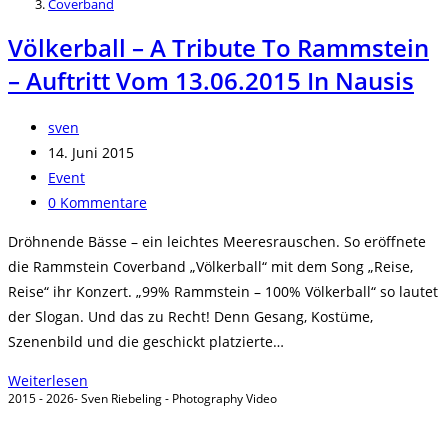
Coverband
Völkerball – A Tribute To Rammstein
– Auftritt Vom 13.06.2015 In Nausis
Beitrags-
sven
Autor:
Beitrag
14. Juni 2015
veröffentlicht:
Beitrags-
Event
Kategorie:
Beitrags-
0 Kommentare
Kommentare:
Dröhnende Bässe – ein leichtes Meeresrauschen. So eröffnete
die Rammstein Coverband „Völkerball“ mit dem Song „Reise,
Reise“ ihr Konzert. „99% Rammstein – 100% Völkerball“ so lautet
der Slogan. Und das zu Recht! Denn Gesang, Kostüme,
Szenenbild und die geschickt platzierte…
Völkerball
Weiterlesen
2015 - 2026- Sven Riebeling - Photography Video
–
a