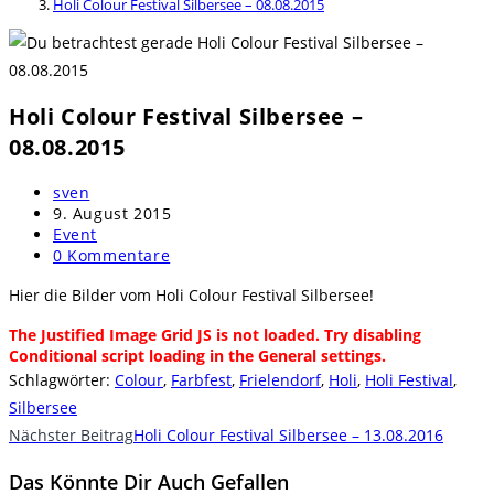
Holi Colour Festival Silbersee – 08.08.2015
Holi Colour Festival Silbersee –
08.08.2015
Beitrags-
sven
Autor:
Beitrag
9. August 2015
veröffentlicht:
Beitrags-
Event
Kategorie:
Beitrags-
0 Kommentare
Kommentare:
Hier die Bilder vom Holi Colour Festival Silbersee!
The Justified Image Grid JS is not loaded. Try disabling
Conditional script loading in the General settings.
Schlagwörter
:
Colour
,
Farbfest
,
Frielendorf
,
Holi
,
Holi Festival
,
Silbersee
Weitere
Nächster Beitrag
Holi Colour Festival Silbersee – 13.08.2016
Artikel
Das Könnte Dir Auch Gefallen