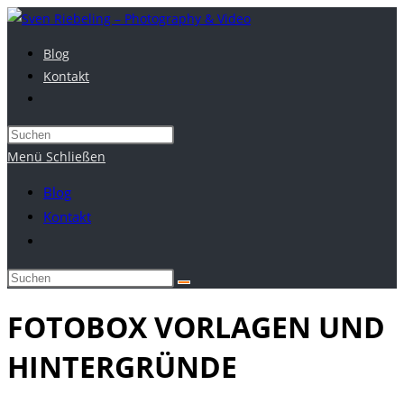
Zum
Inhalt
Blog
springen
Kontakt
Website-
Suche
umschalten
Menü
Schließen
Blog
Kontakt
Website-
Suche
umschalten
FOTOBOX VORLAGEN UND
HINTERGRÜNDE