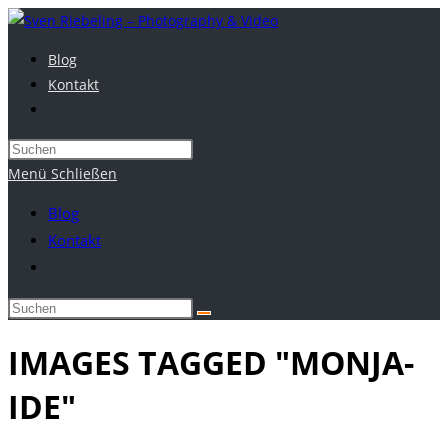
Zum
Inhalt
Blog
springen
Kontakt
Website-
Suche
umschalten
Menü
Schließen
Blog
Kontakt
Website-
Suche
umschalten
IMAGES TAGGED "MONJA-
IDE"